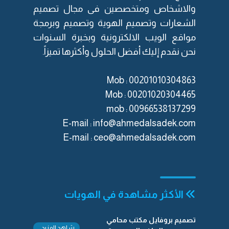
والاشخاص ومتخصصين فى مجال
تصميم
الشعارات
و
تصميم الهوية
و
تصميم وبرمجة
مواقع الويب الالكترونية
وبخبرة السنوات
نحن نقدم إليك أفضل الحلول وأكثرها تميزاً.
Mob : 00201010304863
Mob : 00201020304465
mob :
‎00966538137299
E-mail :
info@ahmedalsadek.com
E-mail :
ceo@ahmedalsadek.com
الأكثر مشاهدة في الهويات
تصميم بروفايل مكتب محامي
شاهد المزيد..